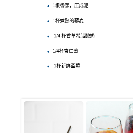
1
根香蕉，压成泥
1
杯煮熟的藜麦
1/4
杯香草希腊酸奶
1/4
杯杏仁酱
1
杯新鲜蓝莓