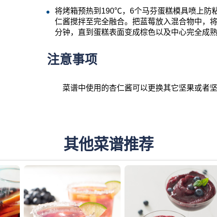
将烤箱预热到
190
℃，
6
个马芬蛋糕模具喷上防
仁酱搅拌至完全融合。把蓝莓放入混合物中，
分钟，直到蛋糕表面变成棕色以及中心完全成
注意事项
菜谱中使用的杏仁酱可以更换其它坚果或者
其他菜谱推荐