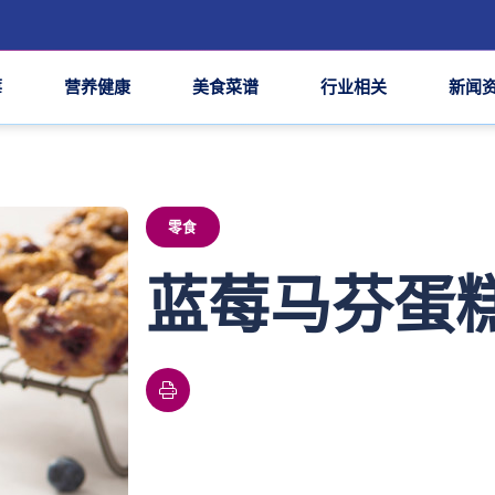
莓
营养健康
美食菜谱
行业相关
新闻
零食
蓝莓马芬蛋