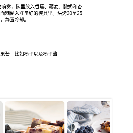
粘喷雾，碗里放入香蕉、藜麦、酸奶和杏
将面糊倒入准备好的模具里。烘烤
20
至
25
熟，静置冷却。
坚果酱，比如榛子以及榛子酱