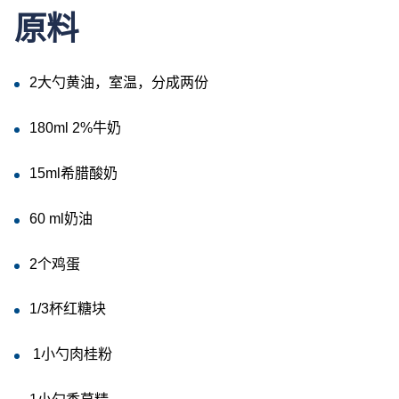
原料
2
大勺黄油，室温，分成两份
180ml 2%
牛奶
15ml
希腊酸奶
60 ml
奶油
2
个鸡蛋
1/3
杯红糖块
1
小勺肉桂粉