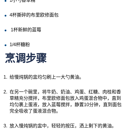
1
小勺香草精
4
杯撕碎的布里欧修面包
1
杯新鲜的蓝莓
1/4
杯糖粉
烹调步骤
给慢炖锅的盅均匀刷上一大勺黄油。
在另一个碗里，将牛奶、奶油、鸡蛋、红糖、肉桂和香
草精充分搅拌，布里欧修面包放入鸡蛋混合物中，直到
均匀裹上蛋液，放入蓝莓搅拌，静置
10
分钟，直到面包
完全吸收了蛋液混合物。
放入慢炖锅的盅中，轻轻的按压，洒上剩下的黄油。