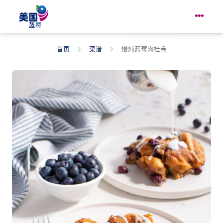
首页
菜谱
慢炖蓝莓肉桂卷