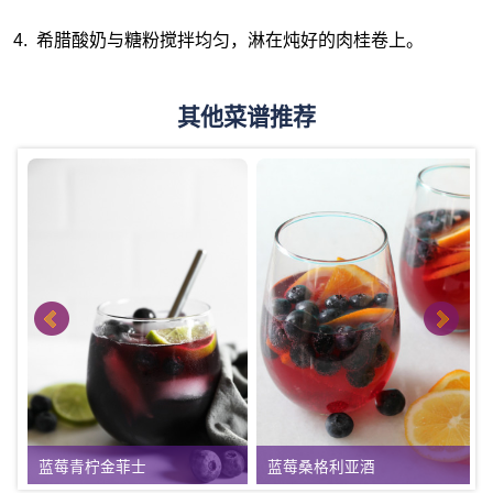
希腊酸奶与糖粉搅拌均匀，淋在炖好的肉桂卷上。
其他菜谱推荐
蓝莓青柠金菲士
蓝莓桑格利亚酒